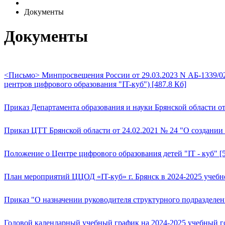
Документы
Документы
<Письмо> Минпросвещения России от 29.03.2023 N АБ-1339/0
центров цифрового образования "IT-куб") [487.8 Кб]
Приказ Департамента образования и науки Брянской области от 
Приказ ЦТТ Брянской области от 24.02.2021 № 24 "О создании с
Положение о Центре цифрового образования детей "IT - куб" [5
План мероприятий ЦЦОД «IT-куб» г. Брянск в 2024-2025 учебно
Приказ "О назначении руководителя структурного подразделени
Годовой календарный учебный график на 2024-2025 учебный го