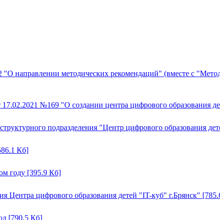
2 "О направлении методических рекомендаций" (вместе с "Ме
17.02.2021 №169 "О создании центра цифрового образования дете
труктурного подразделения "Центр цифрового образования детей 
86.1 Кб]
м году [395.9 Кб]
я Центра цифрового образования детей "IT-куб" г.Брянск" [785.
д [790.5 Кб]