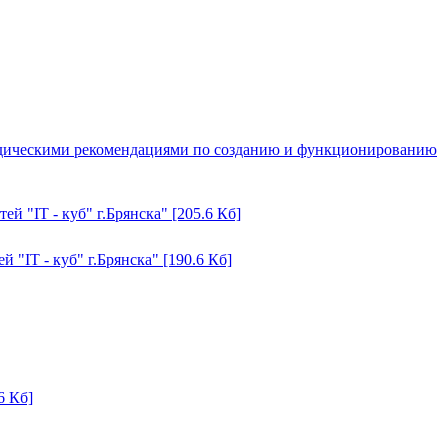
тодическими рекомендациями по созданию и функционированию
й "IT - куб" г.Брянска" [205.6 Кб]
"IT - куб" г.Брянска" [190.6 Кб]
6 Кб]