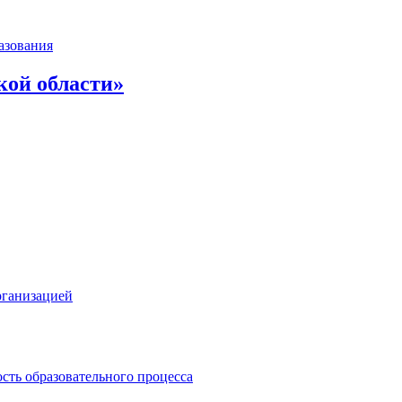
азования
кой области»
рганизацией
сть образовательного процесса